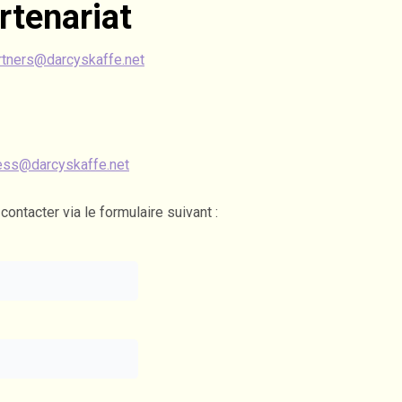
rtenariat
rtners@darcyskaffe.net
ess@darcyskaffe.net
ntacter via le formulaire suivant :